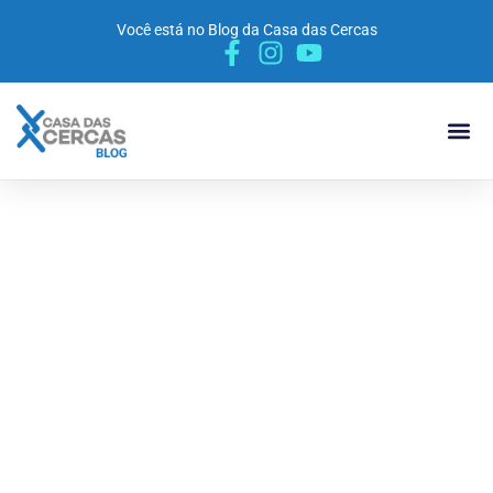
Você está no Blog da Casa das Cercas
POR 
MATERIA
VÍDEO 
Qual a diferença
entre a tela soldada
e hexagonal?