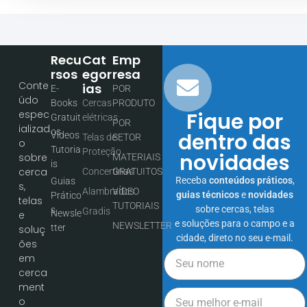
Recu
Cat
Emp
Rsos
Egor
Resa
Conte
Ias
E-
POR
údo
Books
Cercas
PRODUTO
espec
Fique por
Gratuit
elétricas
POR
ializad
os
dentro das
Vídeos
Telas de
SETOR
o
Tutoria
Proteção
novidades
sobre
MATERIAIS
is
cerca
Concertinas
GRATUITOS
Receba
conteúdos práticos
,
Guias
s,
Alambrados
VÍDEO
guias técnicos
e
novidades
Prático
telas
TUTORIAIS
sobre cercas, telas
s
Gradis
Newsle
e
e soluções para o campo e a
NEWSLETTER
tter
soluç
cidade, direto no seu e-mail.
ões
em
cerca
ment
o