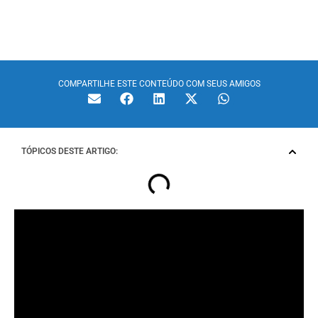
COMPARTILHE ESTE CONTEÚDO COM SEUS AMIGOS
TÓPICOS DESTE ARTIGO:
Para que você tenha em sua propriedade um cercamento
de alta qualidade, é imprescindível escolher a tela ideal.
Quer tirar todas as suas dúvidas sobre esse tema? O
blog
da Casa das Cercas
preparou esse conteúdo para você
saber quais as melhores aplicações entre a
tela soldada