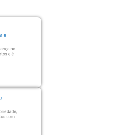
s e
rança no
tos e é
o
priedade,
stos com