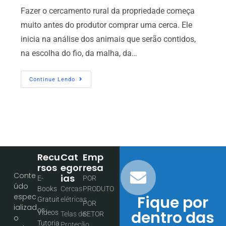
Fazer o cercamento rural da propriedade começa
muito antes do produtor comprar uma cerca. Ele
inicia na análise dos animais que serão contidos,
na escolha do fio, da malha, da…
Continue Lendo
Recu
Cat
Emp
Rsos
Egor
Resa
Conte
Ias
E-
POR
údo
Books
Cercas
PRODUTO
espec
Fique por
Gratuit
elétricas
POR
ializad
os
dentro das
Vídeos
Telas de
SETOR
o
Tutoria
Proteção