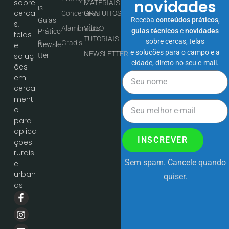
novidades
sobre
MATERIAIS
is
cerca
Concertinas
GRATUITOS
Receba
conteúdos práticos
,
Guias
s,
Alambrados
VÍDEO
guias técnicos
e
novidades
Prático
telas
TUTORIAIS
sobre cercas, telas
s
Gradis
Newsle
e
e soluções para o campo e a
NEWSLETTER
tter
soluç
cidade, direto no seu e-mail.
ões
em
cerca
ment
o
para
aplica
INSCREVER
ções
rurais
Sem spam. Cancele quando
e
urban
quiser.
as.