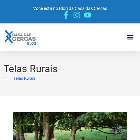
Você está no Blog da Casa das Cercas
POR 
MATERIA
VÍDEO 
Telas Rurais
>
Telas Rurais