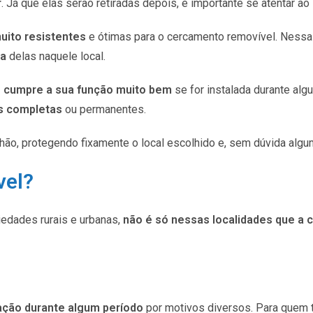
r
. Já que elas serão retiradas depois, é importante se atentar ao 
uito resistentes
e ótimas para o cercamento removível. Nessa si
ia
delas naquele local.
e cumpre a sua função muito bem
se for instalada durante al
s completas
ou permanentes.
ão, protegendo fixamente o local escolhido e, sem dúvida algu
vel?
edades rurais e urbanas,
não é só nessas localidades que a 
iação durante algum período
por motivos diversos. Para quem