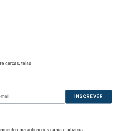
e cercas, telas
INSCREVER
amento para aplicações rurais e urbanas.