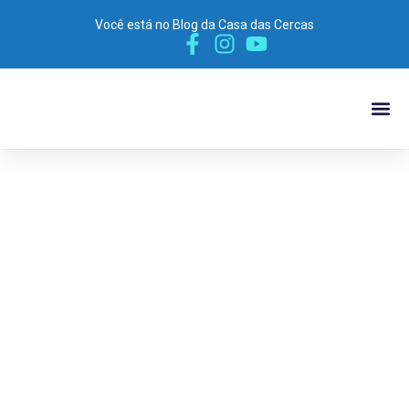
Você está no Blog da Casa das Cercas
POR P
MATERIA
VÍDEO 
Descubra a
Segurança e
Elegância: Conheça
o Portão de Gradil