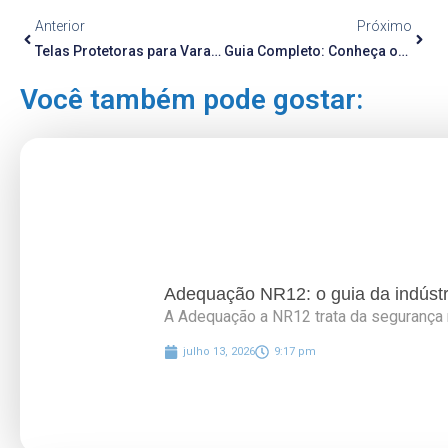
Anterior
Próximo
Telas Protetoras para Varandas e Sacadas: Prevenindo Acidentes e Quedas em Altura
Guia Completo: Conheça os Diferentes Tipos de Mourões para Alambrado e Gradil
Você também pode gostar:
Adequação NR12: o guia da indústri
A Adequação a NR12 trata da segurança 
julho 13, 2026
9:17 pm