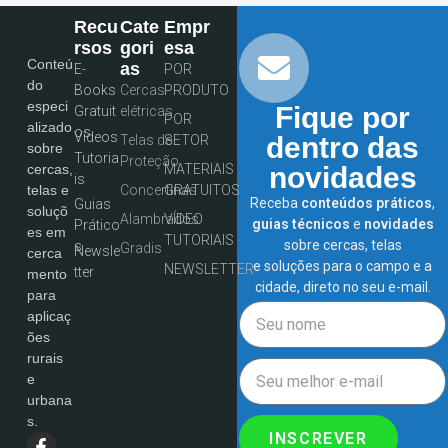
Recu
Cate
Empr
Rsos
Gori
Esa
Conteú
As
E-
POR
do
Books
Cercas
PRODUTO
especi
Fique por
Gratuit
elétricas
POR
alizado
os
Vídeos
dentro das
Telas de
SETOR
sobre
Tutoria
Proteção
MATERIAIS
novidades
cercas,
is
Concertinas
GRATUITOS
telas e
Receba
conteúdos práticos
,
Guias
soluçõ
Alambrados
VÍDEO
guias técnicos
e
novidades
Prático
es em
TUTORIAIS
sobre cercas, telas
s
Gradis
Newsle
cerca
e soluções para o campo e a
NEWSLETTER
tter
mento
cidade, direto no seu e-mail.
para
aplicaç
ões
rurais
e
urbana
s.
INSCREVER