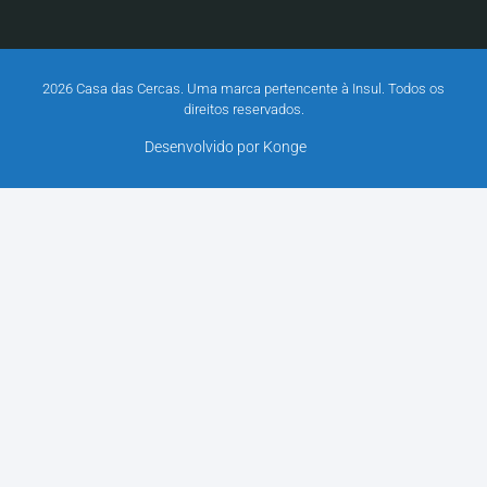
2026 Casa das Cercas. Uma marca pertencente à Insul. Todos os
direitos reservados.
Desenvolvido por Konge