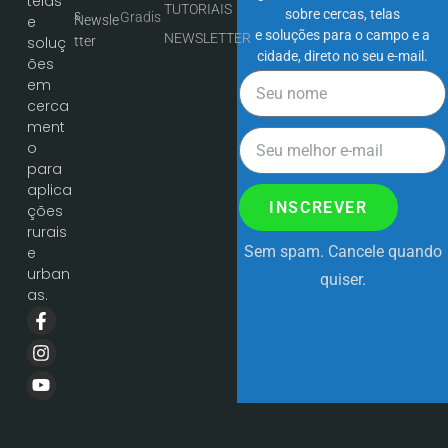
telas
TUTORIAIS
sobre cercas, telas
s
Gradis
Newsle
e
e soluções para o campo e a
NEWSLETTER
tter
soluç
cidade, direto no seu e-mail.
ões
em
cerca
ment
o
para
aplica
INSCREVER
ções
rurais
Sem spam. Cancele quando
e
urban
quiser.
as.