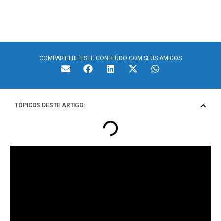
COMPARTILHE ESTE CONTEÚDO COM SEUS AMIGOS
TÓPICOS DESTE ARTIGO:
Ter uma cerca segura e bem estruturada demanda
equipamentos e acessórios específicos, como a
catraca
para cerca
, por exemplo. Além de facilitar a instalação,
este item apresenta atributos indispensáveis para cercas
urbanas e rurais.