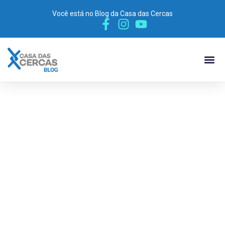
Você está no Blog da Casa das Cercas
POR P
MATERIA
VÍDEO 
Descubra a
importância da
catraca para cerca