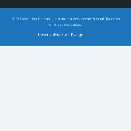
2026 Casa das Cercas. Uma marca pertencente à Insul. Todos os
direitos reservados.
Desenvolvido por Konge