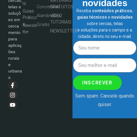
MATERIAIS
novidades
cercas,
is
Concertinas
GRATUITOS
telas e
Receba
conteúdos práticos
,
Guias
soluçõ
Alambrados
VÍDEO
guias técnicos
e
novidades
Prático
es em
TUTORIAIS
sobre cercas, telas
s
Gradis
Newsle
cerca
e soluções para o campo e a
NEWSLETTER
tter
mento
cidade, direto no seu e-mail.
para
aplicaç
ões
rurais
e
urbana
s.
INSCREVER
Sem spam. Cancele quando
quiser.