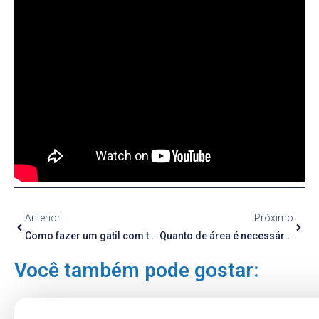
Utilizando as catracas da
Casa das Cercas
, você tem a
garantia de um produto importado de alta qualidade
fabricado exclusivamente para auxiliar no cercamento.
Aqui você adquire a quantidade exata para o seu projeto.
Visite nosso site, conheça as variedades disponíveis e
encontre os melhores acessórios e ferramentas para
cercas e alambrados!
Anterior
Próximo
Como fazer um gatil com tela de galinheiro
Quanto de área é necessário para a criação de ovinos?
Você também pode gostar: