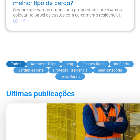
melhor tipo de cerca?
Sempre que vamos organizar a propriedade, precisamos
colocar no papel os custos com cercamento residencial.
1:49 pm
Todos
Arames e Telas
blog
Espaço Rural
Indústria
Jardim e Horta
Proteção Residencial
Sem categoria
Telas Rurais
Ultimas publicações