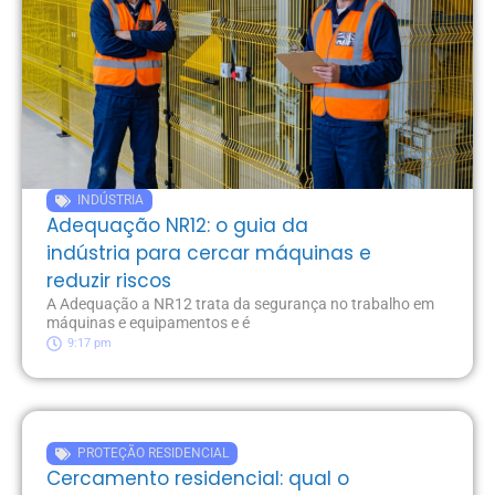
INDÚSTRIA
Adequação NR12: o guia da
indústria para cercar máquinas e
reduzir riscos
A Adequação a NR12 trata da segurança no trabalho em
máquinas e equipamentos e é
9:17 pm
PROTEÇÃO RESIDENCIAL
Cercamento residencial: qual o