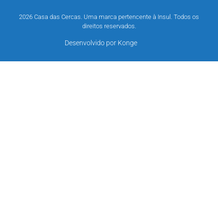
2026 Casa das Cercas. Uma marca pertencente à Insul. Todos os
direitos reservados.
Desenvolvido por Konge