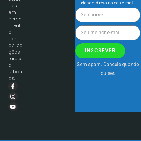
cidade, direto no seu e-mail.
ões
em
cerca
ment
o
para
aplica
INSCREVER
ções
rurais
Sem spam. Cancele quando
e
urban
quiser.
as.