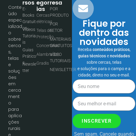
Rsos
Egor
Resa
Conte
Ias
E-
POR
údo
Books
Cercas
PRODUTO
espec
Fique por
Gratuit
elétricas
POR
ializad
os
dentro das
Vídeos
Telas de
SETOR
o
Tutoria
Proteção
novidades
sobre
MATERIAIS
is
cerca
Concertinas
GRATUITOS
Receba
conteúdos práticos
,
Guias
s,
Alambrados
VÍDEO
guias técnicos
e
novidades
Prático
telas
TUTORIAIS
sobre cercas, telas
s
Gradis
Newsle
e
e soluções para o campo e a
NEWSLETTER
tter
soluç
cidade, direto no seu e-mail.
ões
em
cerca
ment
o
para
aplica
INSCREVER
ções
rurais
Sem spam. Cancele quando
e