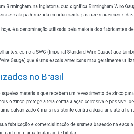
 Birmingham, na Inglaterra, que significa Birmingham Wire Ga
meira escala padronizada mundialmente para reconhecimento da
é hoje, é a denominação utilizada pela maioria dos fabricantes d
lhantes, como a SWG (Imperial Standard Wire Gauge) que também
Wire Gauge) que é uma escala Americana mas geralmente utiliza
zados no Brasil
 aqueles materiais que recebem um revestimento de zinco para 
pois o zinco protege a tela contra a ação corrosiva e possível d
rame galvanizado é mais resistente contra a água, ar e até a fer
a sua fabricação e comercialização de arames baseado na escal
ercado com uma limitação de bitolas.