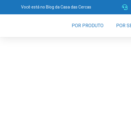
Você está no Blog da Casa das Cercas
POR PRODUTO
POR S
Quantos kilos
metro tem os
galvanizados