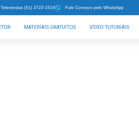
Televendas (51) 3723-1519
Fale Conosco pelo WhatsApp
ETOR
MATERIAIS GRATUITOS
VÍDEO TUTORIAIS
 por
 arames
?