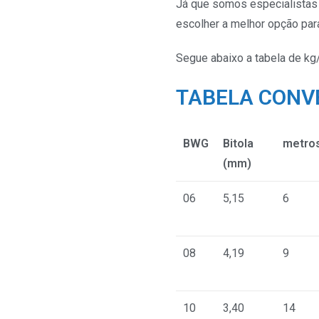
Já que somos especialistas 
escolher a melhor opção par
Segue abaixo a tabela de kg
TABELA CONV
BWG
Bitola
metro
(mm)
06
5,15
6
08
4,19
9
10
3,40
14