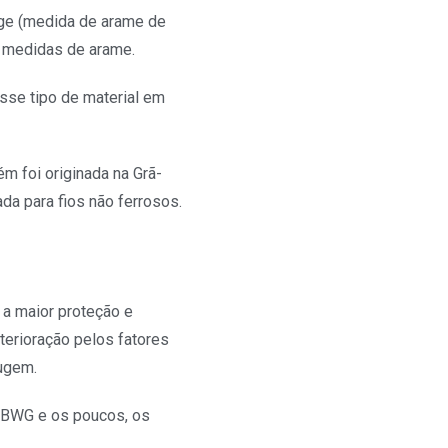
uge (medida de arame de
s medidas de arame.
esse tipo de material em
 foi originada na Grã-
da para fios não ferrosos.
a maior proteção e
eterioração pelos fatores
rugem.
a BWG e os poucos, os