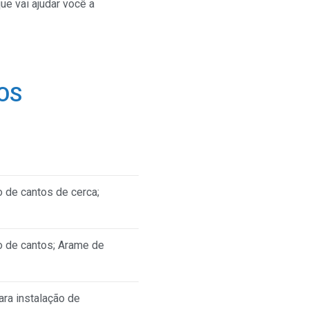
e vai ajudar você a
OS
o de cantos de cerca;
ão de cantos; Arame de
ara instalação de